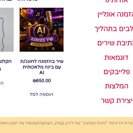
אודותינו
זמנה אונליין
בים בתהליך
תיבת שירים
דוגמאות
שיר בהזמנה לחוגג/ת
הקלטת
עם בינה מלאכותית
0
פלייבקים
AI
₪
650.00
הו
המלצות
הוספה לסל
יצירת קשר
ברת הדיגיטל "ניהול מוניטין" של לירון קטלן, העתקה/שכפול של תוכן האת