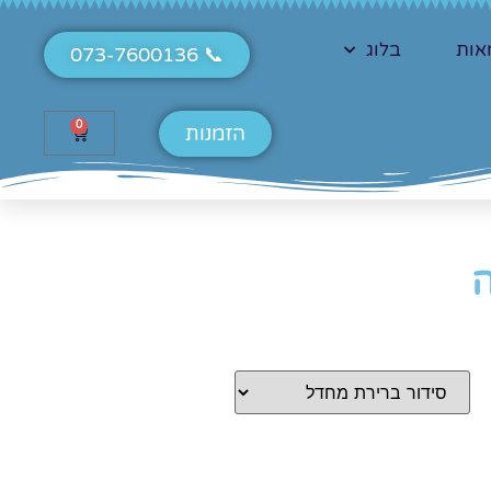
אות
בלוג
📞 073-7600136
0
הזמנות
ה