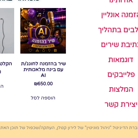
אודותינו
זמנה אונליין
בים בתהליך
תיבת שירים
דוגמאות
שיר בהזמנה לחוגג/ת
הקלטת
עם בינה מלאכותית
0
פלייבקים
AI
₪
650.00
הו
המלצות
הוספה לסל
יצירת קשר
ברת הדיגיטל "ניהול מוניטין" של לירון קטלן, העתקה/שכפול של תוכן האת