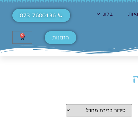
אות
בלוג
📞 073-7600136
0
הזמנות
ה