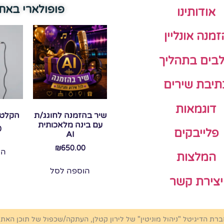
פופולארי באת
אודותינו
זמנה אונליין
בים בתהליך
תיבת שירים
דוגמאות
שיר בהזמנה לחוגג/ת
הקלטת
עם בינה מלאכותית
0
פלייבקים
AI
₪
650.00
הו
המלצות
הוספה לסל
יצירת קשר
ברת הדיגיטל "ניהול מוניטין" של לירון קטלן, העתקה/שכפול של תוכן האת