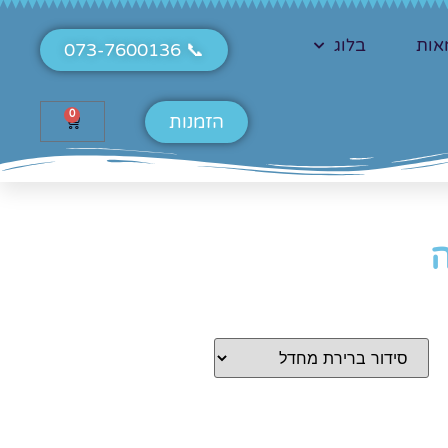
אות
בלוג
📞 073-7600136
0
הזמנות
ה