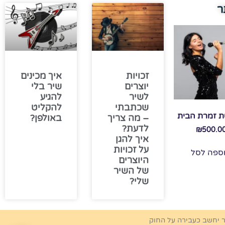
ר
זכויות
איך מכינים
יוצרים
שיר בלי
לשיר
להגיע
שכתבתי
להקליט
 זמרת הבית
– מה צריך
באולפן?
לדעת?
₪
500.0
איך להגן
על זכויות
ספה לסל
היוצרים
של השיר
שלי?
ר יחשב כעבירה על החוק