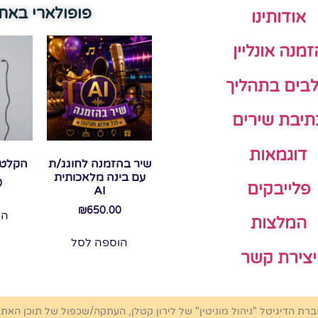
פופולארי באת
אודותינו
זמנה אונליין
בים בתהליך
תיבת שירים
דוגמאות
שיר בהזמנה לחוגג/ת
הקלטת
עם בינה מלאכותית
0
פלייבקים
AI
₪
650.00
הו
המלצות
הוספה לסל
יצירת קשר
ברת הדיגיטל "ניהול מוניטין" של לירון קטלן, העתקה/שכפול של תוכן האת