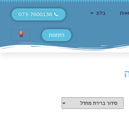
אות
בלוג
📞 073-7600136
0
הזמנות
ה