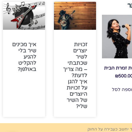
ר
זכויות
איך מכינים
יוצרים
שיר בלי
לשיר
להגיע
שכתבתי
להקליט
 זמרת הבית
– מה צריך
באולפן?
לדעת?
₪
500.0
איך להגן
על זכויות
ספה לסל
היוצרים
של השיר
שלי?
ר יחשב כעבירה על החוק