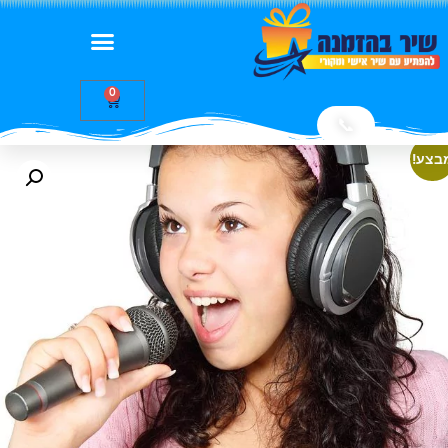
0
📞
בצע!