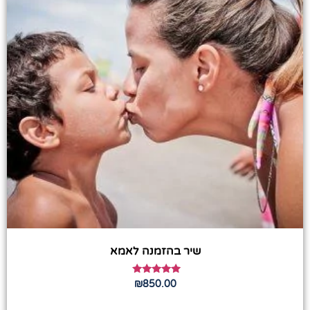
שיר בהזמנה לאמא
דורג
₪
850.00
5.00
מתוך 5