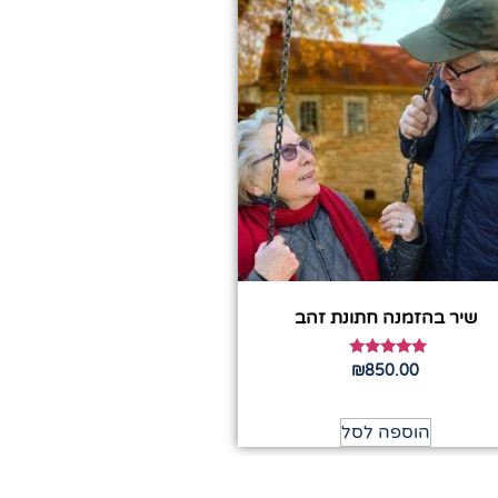
שיר בהזמנה חתונת זהב
דורג
₪
850.00
5.00
מתוך 5
הוספה לסל