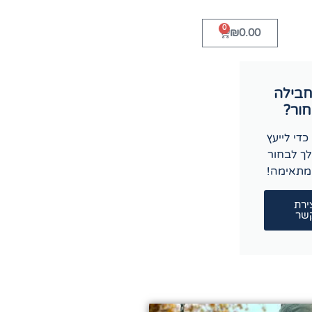
0
₪
0.00
חבילה
ור?
כדי לייעץ
לך לבחור
מתאימה!
ירת
שר