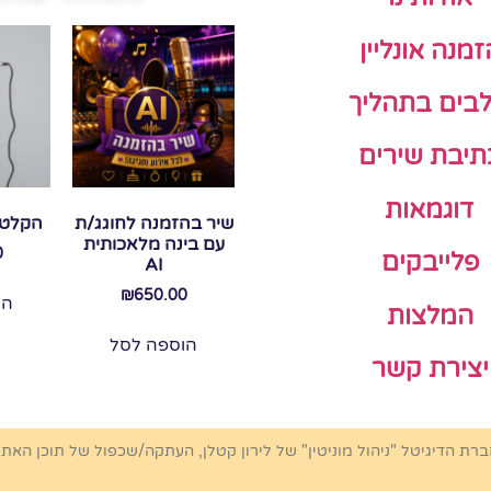
זמנה אונליין
בים בתהליך
תיבת שירים
דוגמאות
שיר בהזמנה לחוגג/ת
הקלטת
עם בינה מלאכותית
0
פלייבקים
AI
₪
650.00
הו
המלצות
הוספה לסל
יצירת קשר
ברת הדיגיטל "ניהול מוניטין" של לירון קטלן, העתקה/שכפול של תוכן האת