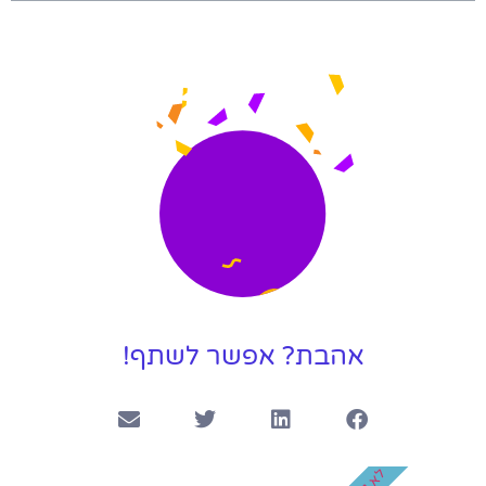
שיר במתנה לבר מצווה של עומר | הגלשן שלי
4:01
קליפ חתונה בהפתעה
4:22
קליפ יום הולדת 50 לאמא המלכה שלנו
3:41
קליפ בר מצווה ליונתן
4:14
אהבת? אפשר לשתף!