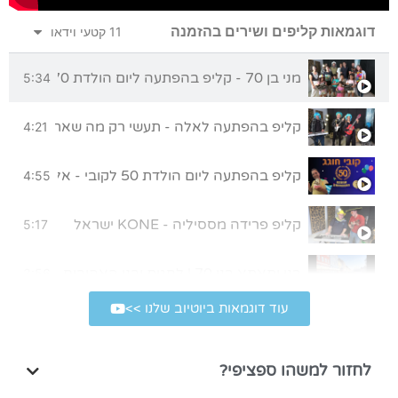
דוגמאות קליפים ושירים בהזמנה
11 קטעי וידאו
מני בן 70 - קליפ בהפתעה ליום הולדת 70 מכל המשפחה
5:34
קליפ בהפתעה לאלה - תעשי רק מה שאת אוהבת
4:21
קליפ בהפתעה ליום הולדת 50 לקובי - אללה בית"ר!
4:55
קליפ פרידה מססיליה - KONE ישראל
5:17
בני ותאתא בני 70 | לחגית ובני האהובים, מתנה קטנה מאיתנו לרגל יום הולדת 70
3:56
עוד דוגמאות ביוטיוב שלנו >>
קליפ במתנה ליום הולדת 80 של סבא
4:39
לחזור למשהו ספציפי?
קליפ בהפתעה לבר מצווה
5:43