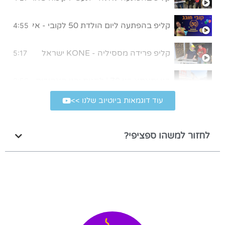
קליפ בהפתעה ליום הולדת 50 לקובי - אללה בית"ר!
4:55
קליפ פרידה מססיליה - KONE ישראל
5:17
בני ותאתא בני 70 | לחגית ובני האהובים, מתנה קטנה מאיתנו לרגל יום הולדת 70
3:56
עוד דוגמאות ביוטיוב שלנו >>
קליפ במתנה ליום הולדת 80 של סבא
4:39
לחזור למשהו ספציפי?
קליפ בהפתעה לבר מצווה
5:43
שיר במתנה לבר מצווה של עומר | הגלשן שלי
4:01
קליפ חתונה בהפתעה
4:22
קליפ יום הולדת 50 לאמא המלכה שלנו
3:41