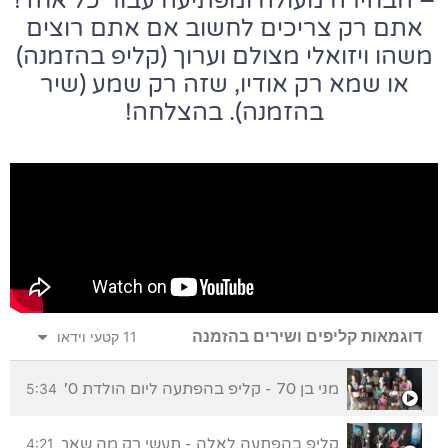
– הבחירה מעולה ומפתיעה עבור כל אחד!
אתם רק צריכים לחשוב אם אתם רוצים
משהו ויזואלי מצולם וערוך (קליפ בהזמנה)
או שמא רק אודיו, שזה רק שמע (שיר
בהזמנה). בהצלחה!
דוגמאות קליפים ושירים בהזמנה
11 קטעי וידאו
מני בן 70 - קליפ בהפתעה ליום הולדת 70 מכל המשפחה
5:34
קליפ בהפתעה לאלה - תעשי רק מה שאת אוהבת
4:21