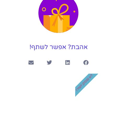
קליפ בר מצווה ליונתן
4:14
אהבת? אפשר לשתף!
לא נפסיק לשיר!