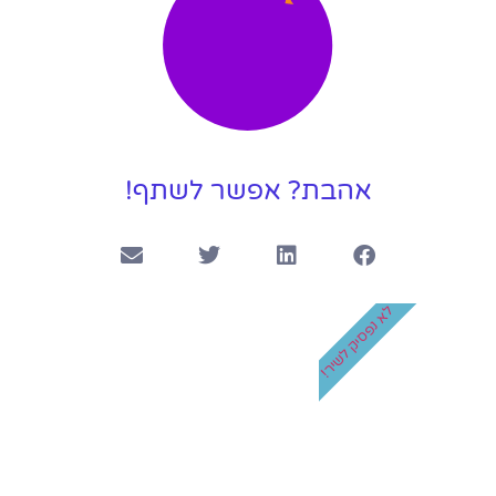
קליפ בר מצווה ליונתן
4:14
אהבת? אפשר לשתף!
לא נפסיק לשיר!