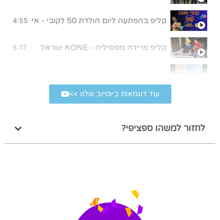
קליפ בהפתעה ליום הולדת 50 לקובי - אללה בית"ר!
4:55
קליפ פרידה מססיליה - KONE ישראל
5:17
בני ותאתא בני 70 | לחגית ובני האהובים, מתנה קטנה מאיתנו לרגל יום הולדת 70
3:56
עוד דוגמאות ביוטיוב שלנו >>
קליפ במתנה ליום הולדת 80 של סבא
4:39
לחזור למשהו ספציפי?
קליפ בהפתעה לבר מצווה
5:43
שיר במתנה לבר מצווה של עומר | הגלשן שלי
4:01
קליפ חתונה בהפתעה
4:22
קליפ יום הולדת 50 לאמא המלכה שלנו
3:41