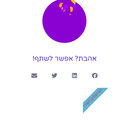
קליפ יום הולדת 50 לאמא המלכה שלנו
3:41
קליפ בר מצווה ליונתן
4:14
אהבת? אפשר לשתף!
לא נפסיק לשיר!