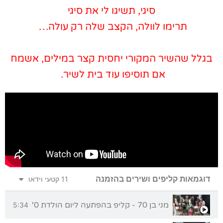
סיגי, תשיגו לי את סיגי
תרימו לוולה, הקצב שלה רק עולה…
בגלל שהשיר המקורי יחסית קצר במילים, אשמח
אם תוסיפו עוד בית לשיר.
דוגמאות קליפים ושירים בהזמנה
11 קטעי וידאו
מני בן 70 - קליפ בהפתעה ליום הולדת 70 מכל המשפחה
5:34