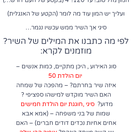
המון מזל טוב! עד 120!*4 (בקטע של העם דורש…)
ועליך יש המון עוד מה לומר (הקטע של האנגלית)
סיגי אך השיר ממש עכשיו נגמר…
לפי מה כתבנו את המילים של השיר?
מוזמנים לקרא:
סוג האירוע , היכן מתקיים, כמות אנשים –
יום
הולדת
50
איזה שיר בחרתם? –
מהפכה של שמחה
האם השיר מוקדש למישהו ספציפי ?
מדוע?
סיגי ,חוגגת
יום
הולדת
חמישים
שמות של בני משפחה – (אמא אבא
אחים אחיות נכדים דודים חברים) – האם