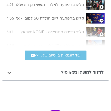
קליפ בהפתעה לאלה - תעשי רק מה שאת אוהבת
4:21
קליפ בהפתעה ליום הולדת 50 לקובי - אללה בית"ר!
4:55
קליפ פרידה מססיליה - KONE ישראל
5:17
בני ותאתא בני 70 | לחגית ובני האהובים, מתנה קטנה מאיתנו לרגל יום הולדת 70
3:56
עוד דוגמאות ביוטיוב שלנו >>
קליפ במתנה ליום הולדת 80 של סבא
4:39
לחזור למשהו ספציפי?
קליפ בהפתעה לבר מצווה
5:43
שיר במתנה לבר מצווה של עומר | הגלשן שלי
4:01
קליפ חתונה בהפתעה
4:22