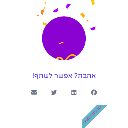
קליפ חתונה בהפתעה
4:22
קליפ יום הולדת 50 לאמא המלכה שלנו
3:41
קליפ בר מצווה ליונתן
4:14
אהבת? אפשר לשתף!
לא נפסיק לשיר!