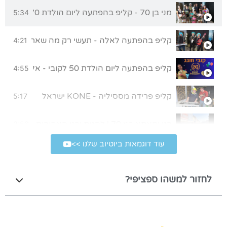
מני בן 70 - קליפ בהפתעה ליום הולדת 70 מכל המשפחה
5:34
קליפ בהפתעה לאלה - תעשי רק מה שאת אוהבת
4:21
קליפ בהפתעה ליום הולדת 50 לקובי - אללה בית"ר!
4:55
קליפ פרידה מססיליה - KONE ישראל
5:17
בני ותאתא בני 70 | לחגית ובני האהובים, מתנה קטנה מאיתנו לרגל יום הולדת 70
3:56
עוד דוגמאות ביוטיוב שלנו >>
קליפ במתנה ליום הולדת 80 של סבא
4:39
לחזור למשהו ספציפי?
קליפ בהפתעה לבר מצווה
5:43
שיר במתנה לבר מצווה של עומר | הגלשן שלי
4:01