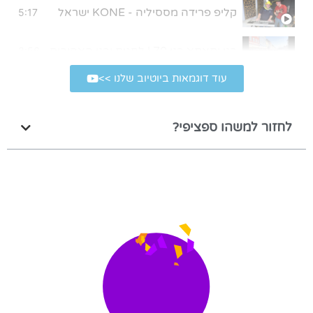
קליפ פרידה מססיליה - KONE ישראל
5:17
בני ותאתא בני 70 | לחגית ובני האהובים, מתנה קטנה מאיתנו לרגל יום הולדת 70
3:56
עוד דוגמאות ביוטיוב שלנו >>
קליפ במתנה ליום הולדת 80 של סבא
4:39
לחזור למשהו ספציפי?
קליפ בהפתעה לבר מצווה
5:43
שיר במתנה לבר מצווה של עומר | הגלשן שלי
4:01
קליפ חתונה בהפתעה
4:22
קליפ יום הולדת 50 לאמא המלכה שלנו
3:41
קליפ בר מצווה ליונתן
4:14