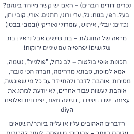
נכדים דודים חברים) – האם יש קשר מיוחד בינהם?
בעל: רפי, בנות: גל, עדי ורוני, חתנים: אורי, קובי וחן,
נכדים: יובלי, איתוש, עומרולי ואוריקי (ובמבי בבטן)
מראה של החוגג/ת – בת שישים אבל נראית בת
שלושים! יפהפייה עם עיניים ירוקות!
תכונות אופי בולטות – לב גדול, "פולנייה", נשמה,
אמא למופת, סבתא מדהימה, חברה הכי טובה,
מסירות ,אוהבת לדבר ולהתיידד עם כל מי שפוגשת,
אוהבת לעשות עבור אחרים, לא יודעת למתג את
עצמה, ישרה וישירה, רגישה מאוד, יצירתית ואלופת
הdiy
הדברים האהובים עליו או עליה ביותר/השנואים
עליהם ביותר – אהובים: משפחה, לעזור לקרובים