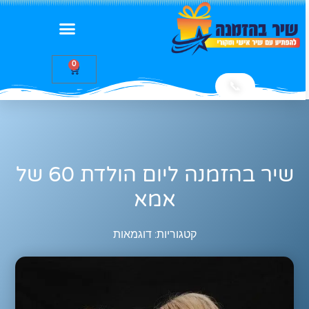
0
📞
שיר בהזמנה ליום הולדת 60 של
אמא
קטגוריות:
דוגמאות