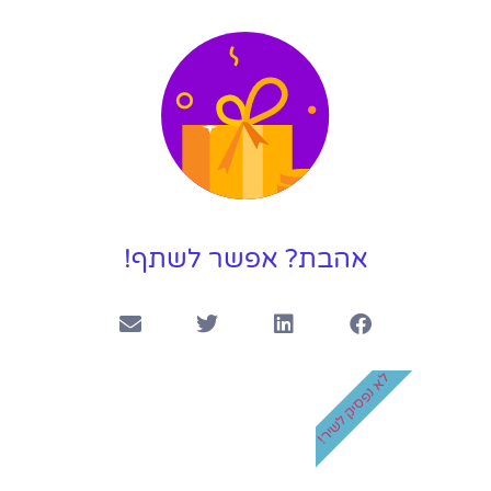
קליפ יום הולדת 50 לאמא המלכה שלנו
3:41
קליפ בר מצווה ליונתן
4:14
אהבת? אפשר לשתף!
לא נפסיק לשיר!