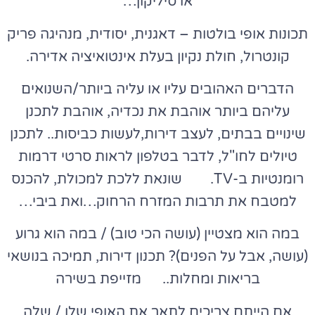
או סיליקון…
תכונות אופי בולטות – דאגנית, יסודית, מנהיגה פריק
קונטרול, חולת נקיון בעלת אינטואיציה אדירה.
הדברים האהובים עליו או עליה ביותר/השנואים
עליהם ביותר אוהבת את נכדיה, אוהבת לתכנן
שינויים בבתים, לעצב דירות,לעשות כביסות.. לתכנן
טיולים לחו"ל, לדבר בטלפון לראות סרטי דרמות
רומנטיות ב-TV. שונאת ללכת למכולת, להכנס
למטבח את תרבות המזרח הרחוק…ואת ביבי…
במה הוא מצטיין (עושה הכי טוב) / במה הוא גרוע
(עושה, אבל על הפנים)? תכנון דירות, תמיכה בנושאי
בריאות ומחלות.. מזייפת בשירה
אם הייתם צריכים לתאר את האופי שלו / שלה