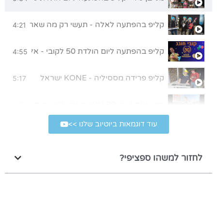
קליפ בהפתעה לאלה - תעשי רק מה שאת אוהבת
4:21
קליפ בהפתעה ליום הולדת 50 לקובי - אללה בית"ר!
4:55
קליפ פרידה מססיליה - KONE ישראל
5:17
בני ותאתא בני 70 | לחגית ובני האהובים, מתנה קטנה מאיתנו לרגל יום הולדת 70
3:56
עוד דוגמאות ביוטיוב שלנו >>
קליפ במתנה ליום הולדת 80 של סבא
4:39
לחזור למשהו ספציפי?
קליפ בהפתעה לבר מצווה
5:43
שיר במתנה לבר מצווה של עומר | הגלשן שלי
4:01
קליפ חתונה בהפתעה
4:22