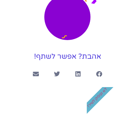
קליפ בר מצווה ליונתן
4:14
אהבת? אפשר לשתף!
לא נפסיק לשיר!