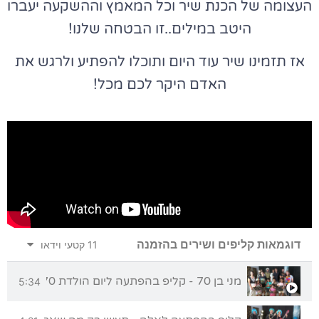
העצומה של הכנת שיר וכל המאמץ וההשקעה יעברו
היטב במילים..זו הבטחה שלנו!
אז תזמינו שיר עוד היום ותוכלו להפתיע ולרגש את
האדם היקר לכם מכל!
דוגמאות קליפים ושירים בהזמנה
11 קטעי וידאו
מני בן 70 - קליפ בהפתעה ליום הולדת 70 מכל המשפחה
5:34