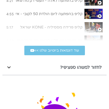
קליפ בהפתעה לאלה - תעשי רק מה שאת אוהבת
4:21
קליפ בהפתעה ליום הולדת 50 לקובי - אללה בית"ר!
4:55
קליפ פרידה מססיליה - KONE ישראל
5:17
בני ותאתא בני 70 | לחגית ובני האהובים, מתנה קטנה מאיתנו לרגל יום הולדת 70
3:56
עוד דוגמאות ביוטיוב שלנו >>
קליפ במתנה ליום הולדת 80 של סבא
4:39
לחזור למשהו ספציפי?
קליפ בהפתעה לבר מצווה
5:43
שיר במתנה לבר מצווה של עומר | הגלשן שלי
4:01
קליפ חתונה בהפתעה
4:22
קליפ יום הולדת 50 לאמא המלכה שלנו
3:41