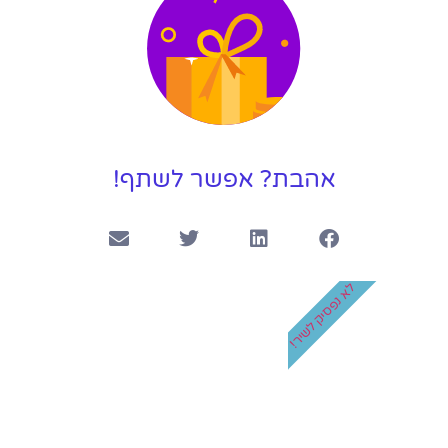
קליפ בר מצווה ליונתן
4:14
אהבת? אפשר לשתף!
לא נפסיק לשיר!