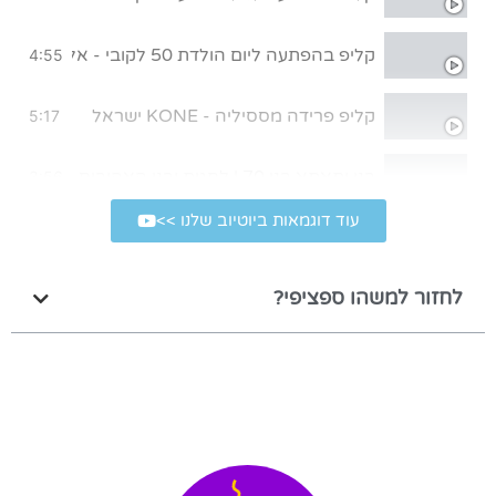
קליפ בהפתעה ליום הולדת 50 לקובי - אללה בית"ר!
4:55
קליפ פרידה מססיליה - KONE ישראל
5:17
בני ותאתא בני 70 | לחגית ובני האהובים, מתנה קטנה מאיתנו לרגל יום הולדת 70
3:56
עוד דוגמאות ביוטיוב שלנו >>
קליפ במתנה ליום הולדת 80 של סבא
4:39
לחזור למשהו ספציפי?
קליפ בהפתעה לבר מצווה
5:43
שיר במתנה לבר מצווה של עומר | הגלשן שלי
4:01
קליפ חתונה בהפתעה
4:22
קליפ יום הולדת 50 לאמא המלכה שלנו
3:41