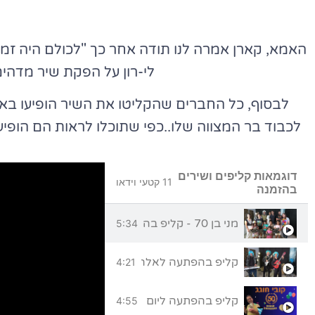
האמא, קארן אמרה לנו תודה אחר כך "לכולם היה זמן ב
לי-רון על הפקת שיר מדהים 
לבסוף, כל החברים שהקליטו את השיר הופיעו בא
לכבוד בר המצווה שלו..כפי שתוכלו לראות הם הופי
דוגמאות קליפים ושירים
11 קטעי וידאו
בהזמנה
מני בן 70 - קליפ בהפתעה ליום הולדת 70 מכל המשפחה
5:34
קליפ בהפתעה לאלה - תעשי רק מה שאת אוהבת
4:21
קליפ בהפתעה ליום הולדת 50 לקובי - אללה בית"ר!
4:55